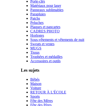
Porte-clés
Matériaux pour laser
Panneaux sublimables
Parapluies
Patchs
Peluches
Plaques et pancartes
CADRES PHOTO
Horloges
Sous-vêtements et vêtements de nuit
Sweats et vestes
MUGS
Tissus
Trophées et médailles
Accessoires et outils
Les sujets
Bébés
Maison
Voiture
RETOUR À L'ÉCOLE
Sports
Fête des Mères
Fête des Pères