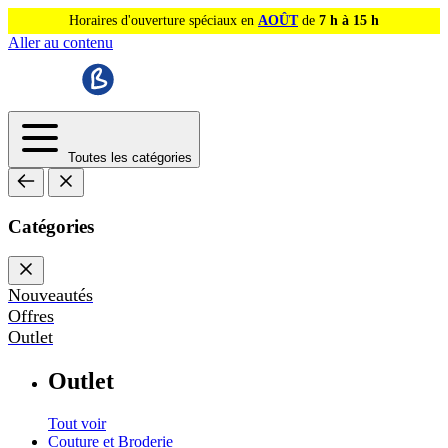
Horaires d'ouverture spéciaux en
AOÛT
de
7 h à 15 h
Aller au contenu
Toutes les catégories
Catégories
Nouveautés
Offres
Outlet
Outlet
Tout voir
Couture et Broderie