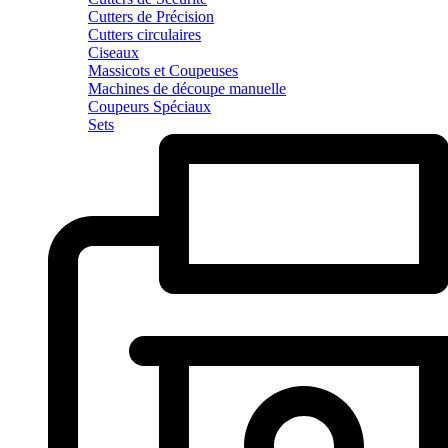
Cutters de Précision
Cutters circulaires
Ciseaux
Massicots et Coupeuses
Machines de découpe manuelle
Coupeurs Spéciaux
Sets