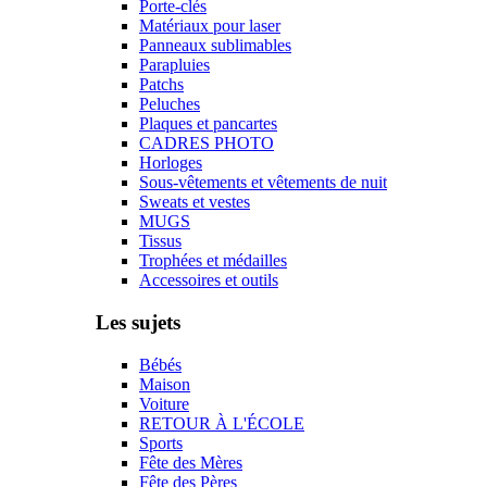
Porte-clés
Matériaux pour laser
Panneaux sublimables
Parapluies
Patchs
Peluches
Plaques et pancartes
CADRES PHOTO
Horloges
Sous-vêtements et vêtements de nuit
Sweats et vestes
MUGS
Tissus
Trophées et médailles
Accessoires et outils
Les sujets
Bébés
Maison
Voiture
RETOUR À L'ÉCOLE
Sports
Fête des Mères
Fête des Pères