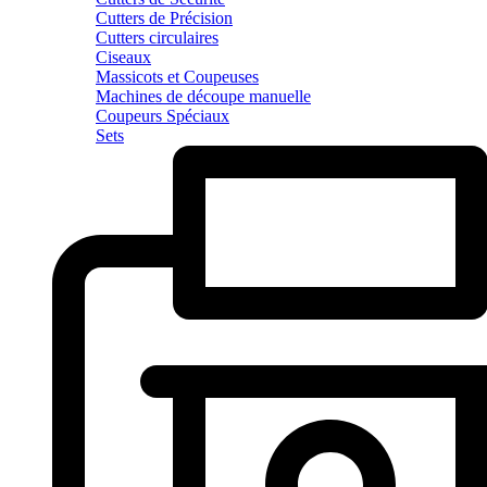
Cutters de Précision
Cutters circulaires
Ciseaux
Massicots et Coupeuses
Machines de découpe manuelle
Coupeurs Spéciaux
Sets