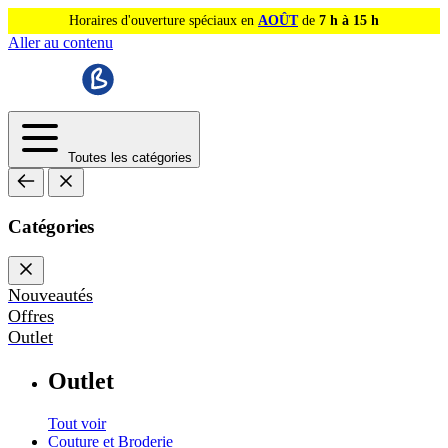
Horaires d'ouverture spéciaux en
AOÛT
de
7 h à 15 h
Aller au contenu
Toutes les catégories
Catégories
Nouveautés
Offres
Outlet
Outlet
Tout voir
Couture et Broderie