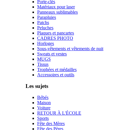
Porte-clés
Matériaux pour laser
Panneaux sublimables
Parapluies
Patchs
Peluches
Plaques et pancartes
CADRES PHOTO
Horloges
Sous-vêtements et vêtements de nuit
Sweats et vestes
MUGS
Tissus
Trophées et médailles
Accessoires et outils
Les sujets
Bébés
Maison
Voiture
RETOUR À L'ÉCOLE
Sports
Fête des Mères
Fête des Pères