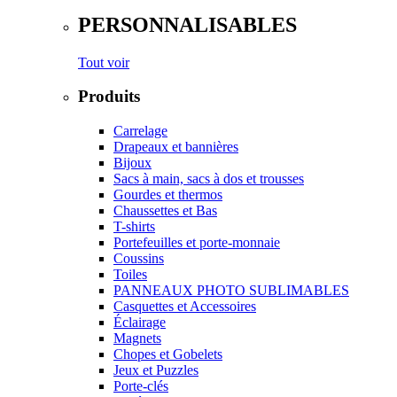
PERSONNALISABLES
Tout voir
Produits
Carrelage
Drapeaux et bannières
Bijoux
Sacs à main, sacs à dos et trousses
Gourdes et thermos
Chaussettes et Bas
T-shirts
Portefeuilles et porte-monnaie
Coussins
Toiles
PANNEAUX PHOTO SUBLIMABLES
Casquettes et Accessoires
Éclairage
Magnets
Chopes et Gobelets
Jeux et Puzzles
Porte-clés