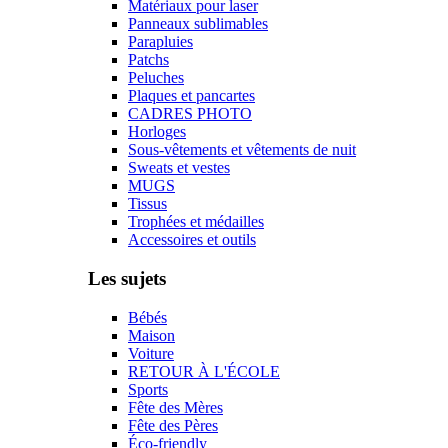
Matériaux pour laser
Panneaux sublimables
Parapluies
Patchs
Peluches
Plaques et pancartes
CADRES PHOTO
Horloges
Sous-vêtements et vêtements de nuit
Sweats et vestes
MUGS
Tissus
Trophées et médailles
Accessoires et outils
Les sujets
Bébés
Maison
Voiture
RETOUR À L'ÉCOLE
Sports
Fête des Mères
Fête des Pères
Éco-friendly