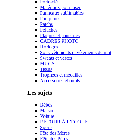
Porte-clés
Matériaux pour laser
Panneaux sublimables
Parapluies
Patchs
Peluches
Plaques et pancartes
CADRES PHOTO
Horloges
Sous-vêtements et vêtements de nuit
Sweats et vestes
MUGS
Tissus
Trophées et médailles
Accessoires et outils
Les sujets
Bébés
Maison
Voiture
RETOUR À L'ÉCOLE
Sports
Fête des Mères
Fête des Pères