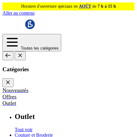
Horaires d'ouverture spéciaux en
AOÛT
de
7 h à 15 h
Aller au contenu
Toutes les catégories
Catégories
Nouveautés
Offres
Outlet
Outlet
Tout voir
Couture et Broderie