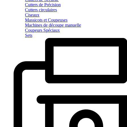
Cutters de Précision
Cutters circulaires
Ciseaux
Massicots et Coupeuses
Machines de découpe manuelle
Coupeurs Spéciaux
Sets