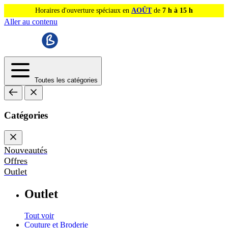
Horaires d'ouverture spéciaux en
AOÛT
de
7 h à 15 h
Aller au contenu
Toutes les catégories
Catégories
Nouveautés
Offres
Outlet
Outlet
Tout voir
Couture et Broderie