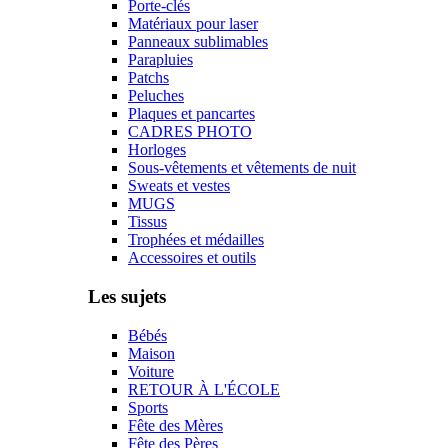
Porte-clés
Matériaux pour laser
Panneaux sublimables
Parapluies
Patchs
Peluches
Plaques et pancartes
CADRES PHOTO
Horloges
Sous-vêtements et vêtements de nuit
Sweats et vestes
MUGS
Tissus
Trophées et médailles
Accessoires et outils
Les sujets
Bébés
Maison
Voiture
RETOUR À L'ÉCOLE
Sports
Fête des Mères
Fête des Pères