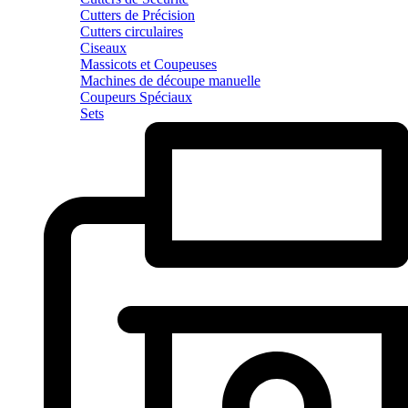
Cutters de Précision
Cutters circulaires
Ciseaux
Massicots et Coupeuses
Machines de découpe manuelle
Coupeurs Spéciaux
Sets