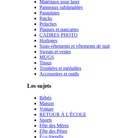
Matériaux pour laser
Panneaux sublimables
Parapluies
Patchs
Peluches
Plaques et pancartes
CADRES PHOTO
Horloges
Sous-vêtements et vêtements de nuit
Sweats et vestes
MUGS
Tissus
Trophées et médailles
Accessoires et outils
Les sujets
Bébés
Maison
Voiture
RETOUR À L'ÉCOLE
Sports
Fête des Mères
Fête des Pères
Éco-friendly