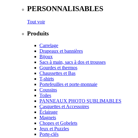
PERSONNALISABLES
Tout voir
Produits
Carrelage
Drapeaux et bannières
Bijoux
Sacs à main, sacs à dos et trousses
Gourdes et thermos
Chaussettes et Bas
T-shirts
Portefeuilles et porte-monnaie
Coussins
Toiles
PANNEAUX PHOTO SUBLIMABLES
Casquettes et Accessoires
Éclairage
Magnets
Chopes et Gobelets
Jeux et Puzzles
Porte-clés