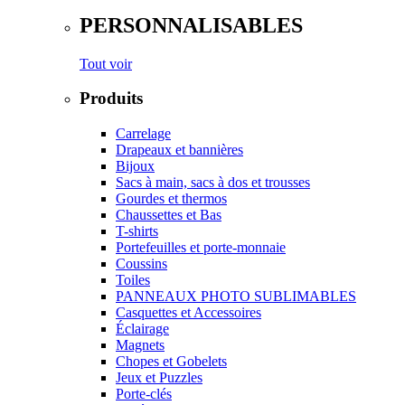
PERSONNALISABLES
Tout voir
Produits
Carrelage
Drapeaux et bannières
Bijoux
Sacs à main, sacs à dos et trousses
Gourdes et thermos
Chaussettes et Bas
T-shirts
Portefeuilles et porte-monnaie
Coussins
Toiles
PANNEAUX PHOTO SUBLIMABLES
Casquettes et Accessoires
Éclairage
Magnets
Chopes et Gobelets
Jeux et Puzzles
Porte-clés