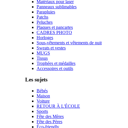
Matériaux pour laser
Panneaux sublimables
Parapluies
Patchs
Peluches
Plaques et pancartes
CADRES PHOTO
Horloges
Sous-vêtements et vêtements de nuit
Sweats et vestes
MUGS
Tissus
Trophées et médailles
Accessoires et outils
Les sujets
Bébés
Maison
Voiture
RETOUR À L'ÉCOLE
Sports
Fête des Mères
Fête des Pères
Éco-friendly