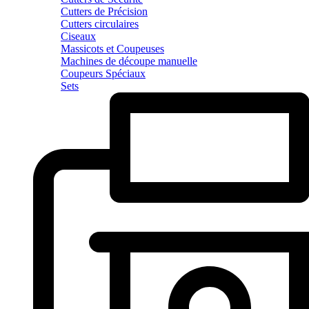
Cutters de Précision
Cutters circulaires
Ciseaux
Massicots et Coupeuses
Machines de découpe manuelle
Coupeurs Spéciaux
Sets