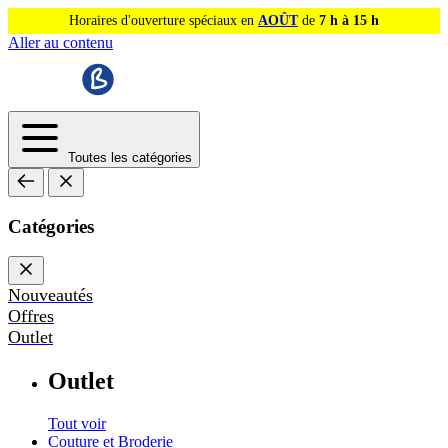
Horaires d'ouverture spéciaux en
AOÛT
de
7 h à 15 h
Aller au contenu
Toutes les catégories
Catégories
Nouveautés
Offres
Outlet
Outlet
Tout voir
Couture et Broderie