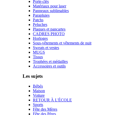
Porte-clés
Matériaux pour laser
Panneaux sublimables
Parapluies
Patchs
Peluches
Plaques et pancartes
CADRES PHOTO
Horloges
Sous-vêtements et vêtements de nuit
Sweats et vestes
MUGS
Tissus
Trophées et médailles
Accessoires et outils
Les sujets
Bébés
Maison
Voiture
RETOUR À L'ÉCOLE
Sports
Fête des Mères
Fête des Pères