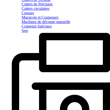
Cutters de Précision
Cutters circulaires
Ciseaux
Massicots et Coupeuses
Machines de découpe manuelle
Coupeurs Spéciaux
Sets