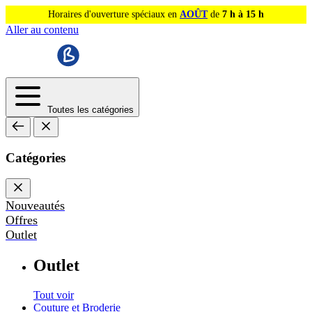
Horaires d'ouverture spéciaux en
AOÛT
de
7 h à 15 h
Aller au contenu
Toutes les catégories
Catégories
Nouveautés
Offres
Outlet
Outlet
Tout voir
Couture et Broderie