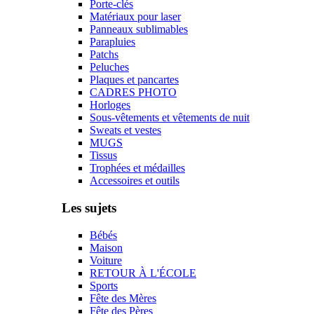
Porte-clés
Matériaux pour laser
Panneaux sublimables
Parapluies
Patchs
Peluches
Plaques et pancartes
CADRES PHOTO
Horloges
Sous-vêtements et vêtements de nuit
Sweats et vestes
MUGS
Tissus
Trophées et médailles
Accessoires et outils
Les sujets
Bébés
Maison
Voiture
RETOUR À L'ÉCOLE
Sports
Fête des Mères
Fête des Pères