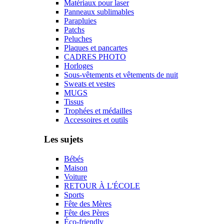
Matériaux pour laser
Panneaux sublimables
Parapluies
Patchs
Peluches
Plaques et pancartes
CADRES PHOTO
Horloges
Sous-vêtements et vêtements de nuit
Sweats et vestes
MUGS
Tissus
Trophées et médailles
Accessoires et outils
Les sujets
Bébés
Maison
Voiture
RETOUR À L'ÉCOLE
Sports
Fête des Mères
Fête des Pères
Éco-friendly