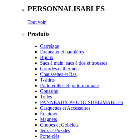
PERSONNALISABLES
Tout voir
Produits
Carrelage
Drapeaux et bannières
Bijoux
Sacs à main, sacs à dos et trousses
Gourdes et thermos
Chaussettes et Bas
T-shirts
Portefeuilles et porte-monnaie
Coussins
Toiles
PANNEAUX PHOTO SUBLIMABLES
Casquettes et Accessoires
Éclairage
Magnets
Chopes et Gobelets
Jeux et Puzzles
Porte-clés