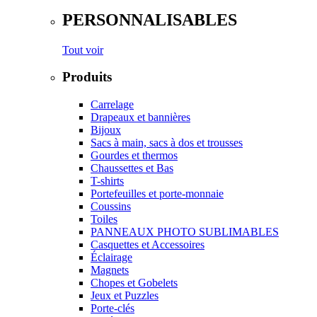
PERSONNALISABLES
Tout voir
Produits
Carrelage
Drapeaux et bannières
Bijoux
Sacs à main, sacs à dos et trousses
Gourdes et thermos
Chaussettes et Bas
T-shirts
Portefeuilles et porte-monnaie
Coussins
Toiles
PANNEAUX PHOTO SUBLIMABLES
Casquettes et Accessoires
Éclairage
Magnets
Chopes et Gobelets
Jeux et Puzzles
Porte-clés