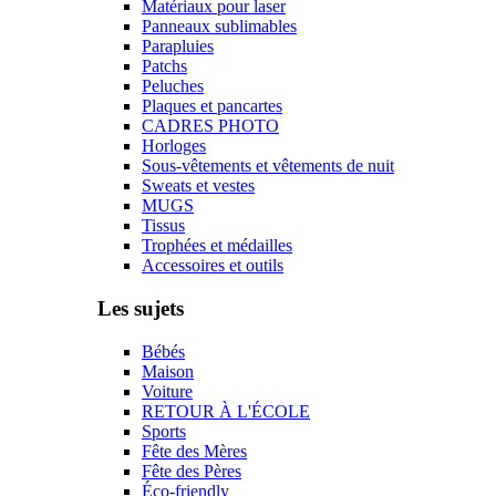
Matériaux pour laser
Panneaux sublimables
Parapluies
Patchs
Peluches
Plaques et pancartes
CADRES PHOTO
Horloges
Sous-vêtements et vêtements de nuit
Sweats et vestes
MUGS
Tissus
Trophées et médailles
Accessoires et outils
Les sujets
Bébés
Maison
Voiture
RETOUR À L'ÉCOLE
Sports
Fête des Mères
Fête des Pères
Éco-friendly