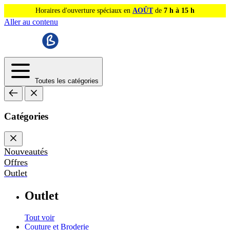
Horaires d'ouverture spéciaux en
AOÛT
de
7 h à 15 h
Aller au contenu
Toutes les catégories
Catégories
Nouveautés
Offres
Outlet
Outlet
Tout voir
Couture et Broderie