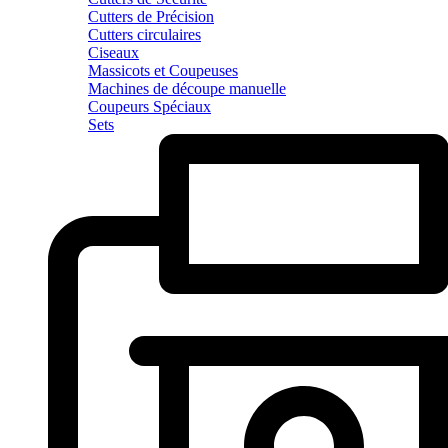
Cutters de Précision
Cutters circulaires
Ciseaux
Massicots et Coupeuses
Machines de découpe manuelle
Coupeurs Spéciaux
Sets