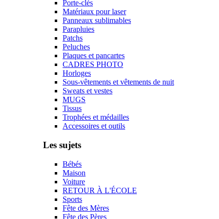
Porte-clés
Matériaux pour laser
Panneaux sublimables
Parapluies
Patchs
Peluches
Plaques et pancartes
CADRES PHOTO
Horloges
Sous-vêtements et vêtements de nuit
Sweats et vestes
MUGS
Tissus
Trophées et médailles
Accessoires et outils
Les sujets
Bébés
Maison
Voiture
RETOUR À L'ÉCOLE
Sports
Fête des Mères
Fête des Pères