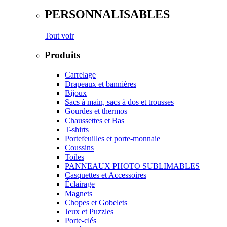
PERSONNALISABLES
Tout voir
Produits
Carrelage
Drapeaux et bannières
Bijoux
Sacs à main, sacs à dos et trousses
Gourdes et thermos
Chaussettes et Bas
T-shirts
Portefeuilles et porte-monnaie
Coussins
Toiles
PANNEAUX PHOTO SUBLIMABLES
Casquettes et Accessoires
Éclairage
Magnets
Chopes et Gobelets
Jeux et Puzzles
Porte-clés