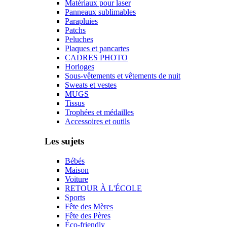
Matériaux pour laser
Panneaux sublimables
Parapluies
Patchs
Peluches
Plaques et pancartes
CADRES PHOTO
Horloges
Sous-vêtements et vêtements de nuit
Sweats et vestes
MUGS
Tissus
Trophées et médailles
Accessoires et outils
Les sujets
Bébés
Maison
Voiture
RETOUR À L'ÉCOLE
Sports
Fête des Mères
Fête des Pères
Éco-friendly