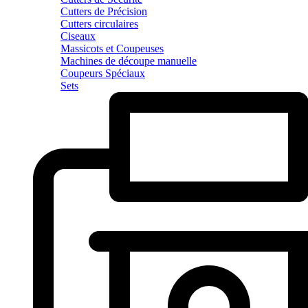
Cutters de Précision
Cutters circulaires
Ciseaux
Massicots et Coupeuses
Machines de découpe manuelle
Coupeurs Spéciaux
Sets