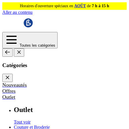
Horaires d'ouverture spéciaux en
AOÛT
de
7 h à 15 h
Aller au contenu
Toutes les catégories
Catégories
Nouveautés
Offres
Outlet
Outlet
Tout voir
Couture et Broderie