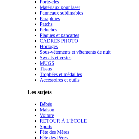
Porte-clés
Matériaux pour laser
Panneaux sublimables
Parapluies
Patchs
Peluches
Plaques et pancartes
CADRES PHOTO
Horloges
Sous-vêtements et vêtements de nuit
Sweats et vestes
MUGS
Tissus
Trophées et médailles
Accessoires et outils
Les sujets
Bébés
Maison
Voiture
RETOUR À L'ÉCOLE
Sports
Fête des Mères
Fête des Pères