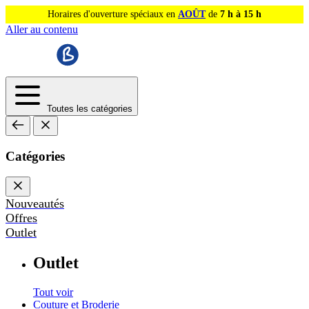
Horaires d'ouverture spéciaux en
AOÛT
de
7 h à 15 h
Aller au contenu
Toutes les catégories
Catégories
Nouveautés
Offres
Outlet
Outlet
Tout voir
Couture et Broderie