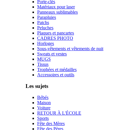
Porte-clés
Matériaux pour laser
Panneaux sublimables
Parapluies
Patchs
Peluches
Plaques et pancartes
CADRES PHOTO
Horloges
Sous-vêtements et vêtements de nuit
Sweats et vestes
MUGS
Tissus
Trophées et médailles
Accessoires et outils
Les sujets
Bébés
Maison
Voiture
RETOUR À L'ÉCOLE
Sports
Fête des Mères
Fête des Pères