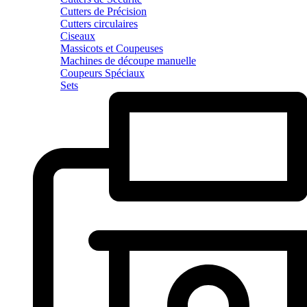
Cutters de Précision
Cutters circulaires
Ciseaux
Massicots et Coupeuses
Machines de découpe manuelle
Coupeurs Spéciaux
Sets