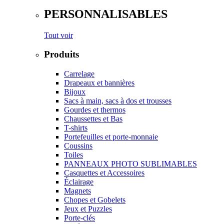
PERSONNALISABLES
Tout voir
Produits
Carrelage
Drapeaux et bannières
Bijoux
Sacs à main, sacs à dos et trousses
Gourdes et thermos
Chaussettes et Bas
T-shirts
Portefeuilles et porte-monnaie
Coussins
Toiles
PANNEAUX PHOTO SUBLIMABLES
Casquettes et Accessoires
Éclairage
Magnets
Chopes et Gobelets
Jeux et Puzzles
Porte-clés