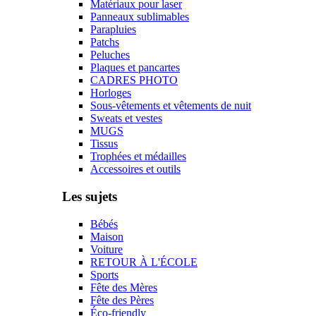
Matériaux pour laser
Panneaux sublimables
Parapluies
Patchs
Peluches
Plaques et pancartes
CADRES PHOTO
Horloges
Sous-vêtements et vêtements de nuit
Sweats et vestes
MUGS
Tissus
Trophées et médailles
Accessoires et outils
Les sujets
Bébés
Maison
Voiture
RETOUR À L'ÉCOLE
Sports
Fête des Mères
Fête des Pères
Éco-friendly