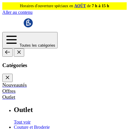
Horaires d'ouverture spéciaux en
AOÛT
de
7 h à 15 h
Aller au contenu
Toutes les catégories
Catégories
Nouveautés
Offres
Outlet
Outlet
Tout voir
Couture et Broderie