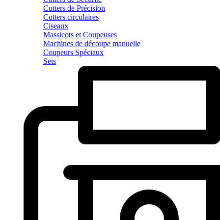
Cutters de Précision
Cutters circulaires
Ciseaux
Massicots et Coupeuses
Machines de découpe manuelle
Coupeurs Spéciaux
Sets