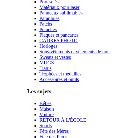
Porte-clés
Matériaux pour laser
Panneaux sublimables
Parapluies
Patchs
Peluches
Plaques et pancartes
CADRES PHOTO
Horloges
Sous-vêtements et vêtements de nuit
Sweats et vestes
MUGS
Tissus
Trophées et médailles
Accessoires et outils
Les sujets
Bébés
Maison
Voiture
RETOUR À L'ÉCOLE
Sports
Fête des Mères
Fête des Pères