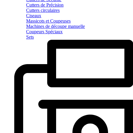
Cutters de Précision
Cutters circulaires
Ciseaux
Massicots et Coupeuses
Machines de découpe manuelle
Coupeurs Spéciaux
Sets