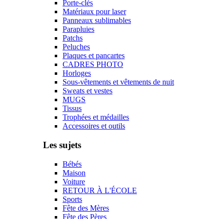
Porte-clés
Matériaux pour laser
Panneaux sublimables
Parapluies
Patchs
Peluches
Plaques et pancartes
CADRES PHOTO
Horloges
Sous-vêtements et vêtements de nuit
Sweats et vestes
MUGS
Tissus
Trophées et médailles
Accessoires et outils
Les sujets
Bébés
Maison
Voiture
RETOUR À L'ÉCOLE
Sports
Fête des Mères
Fête des Pères