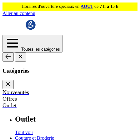
Horaires d'ouverture spéciaux en
AOÛT
de
7 h à 15 h
Aller au contenu
Toutes les catégories
Catégories
Nouveautés
Offres
Outlet
Outlet
Tout voir
Couture et Broderie