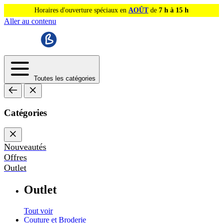
Horaires d'ouverture spéciaux en
AOÛT
de
7 h à 15 h
Aller au contenu
Toutes les catégories
Catégories
Nouveautés
Offres
Outlet
Outlet
Tout voir
Couture et Broderie