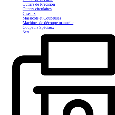
Cutters de Précision
Cutters circulaires
Ciseaux
Massicots et Coupeuses
Machines de découpe manuelle
Coupeurs Spéciaux
Sets