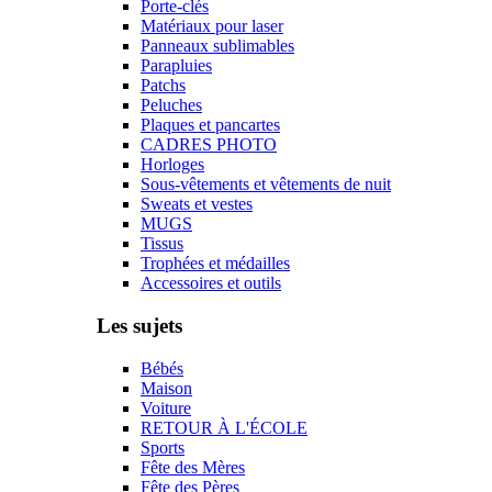
Porte-clés
Matériaux pour laser
Panneaux sublimables
Parapluies
Patchs
Peluches
Plaques et pancartes
CADRES PHOTO
Horloges
Sous-vêtements et vêtements de nuit
Sweats et vestes
MUGS
Tissus
Trophées et médailles
Accessoires et outils
Les sujets
Bébés
Maison
Voiture
RETOUR À L'ÉCOLE
Sports
Fête des Mères
Fête des Pères