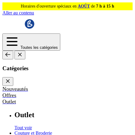
Horaires d'ouverture spéciaux en
AOÛT
de
7 h à 15 h
Aller au contenu
Toutes les catégories
Catégories
Nouveautés
Offres
Outlet
Outlet
Tout voir
Couture et Broderie