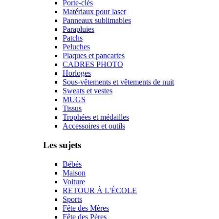
Porte-clés
Matériaux pour laser
Panneaux sublimables
Parapluies
Patchs
Peluches
Plaques et pancartes
CADRES PHOTO
Horloges
Sous-vêtements et vêtements de nuit
Sweats et vestes
MUGS
Tissus
Trophées et médailles
Accessoires et outils
Les sujets
Bébés
Maison
Voiture
RETOUR À L'ÉCOLE
Sports
Fête des Mères
Fête des Pères