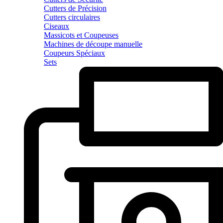
Cutters de Précision
Cutters circulaires
Ciseaux
Massicots et Coupeuses
Machines de découpe manuelle
Coupeurs Spéciaux
Sets