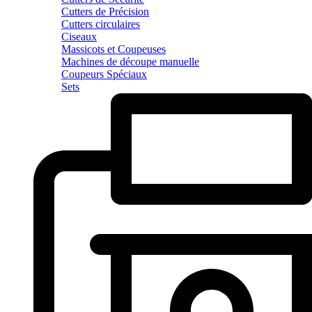
Cutters de Précision
Cutters circulaires
Ciseaux
Massicots et Coupeuses
Machines de découpe manuelle
Coupeurs Spéciaux
Sets