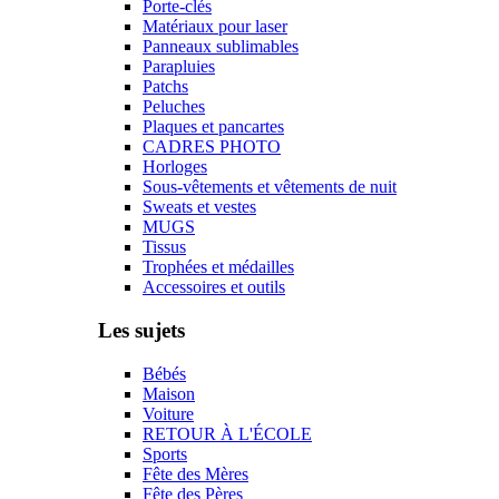
Porte-clés
Matériaux pour laser
Panneaux sublimables
Parapluies
Patchs
Peluches
Plaques et pancartes
CADRES PHOTO
Horloges
Sous-vêtements et vêtements de nuit
Sweats et vestes
MUGS
Tissus
Trophées et médailles
Accessoires et outils
Les sujets
Bébés
Maison
Voiture
RETOUR À L'ÉCOLE
Sports
Fête des Mères
Fête des Pères