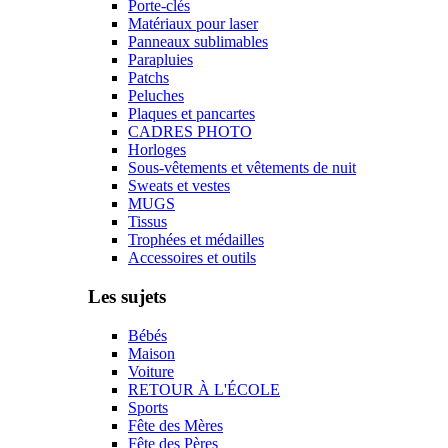
Porte-clés
Matériaux pour laser
Panneaux sublimables
Parapluies
Patchs
Peluches
Plaques et pancartes
CADRES PHOTO
Horloges
Sous-vêtements et vêtements de nuit
Sweats et vestes
MUGS
Tissus
Trophées et médailles
Accessoires et outils
Les sujets
Bébés
Maison
Voiture
RETOUR À L'ÉCOLE
Sports
Fête des Mères
Fête des Pères