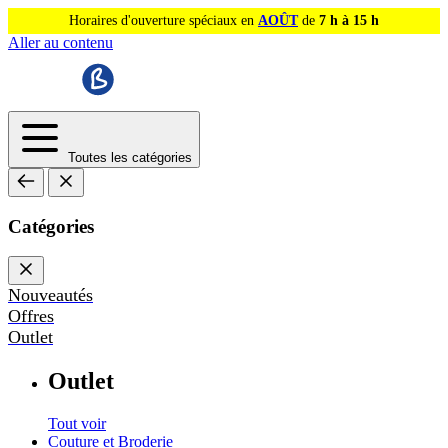
Horaires d'ouverture spéciaux en
AOÛT
de
7 h à 15 h
Aller au contenu
Toutes les catégories
Catégories
Nouveautés
Offres
Outlet
Outlet
Tout voir
Couture et Broderie