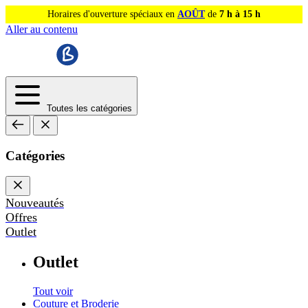
Horaires d'ouverture spéciaux en
AOÛT
de
7 h à 15 h
Aller au contenu
Toutes les catégories
Catégories
Nouveautés
Offres
Outlet
Outlet
Tout voir
Couture et Broderie