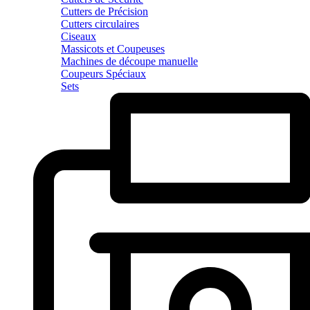
Cutters de Précision
Cutters circulaires
Ciseaux
Massicots et Coupeuses
Machines de découpe manuelle
Coupeurs Spéciaux
Sets