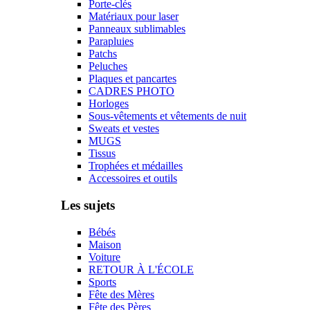
Porte-clés
Matériaux pour laser
Panneaux sublimables
Parapluies
Patchs
Peluches
Plaques et pancartes
CADRES PHOTO
Horloges
Sous-vêtements et vêtements de nuit
Sweats et vestes
MUGS
Tissus
Trophées et médailles
Accessoires et outils
Les sujets
Bébés
Maison
Voiture
RETOUR À L'ÉCOLE
Sports
Fête des Mères
Fête des Pères