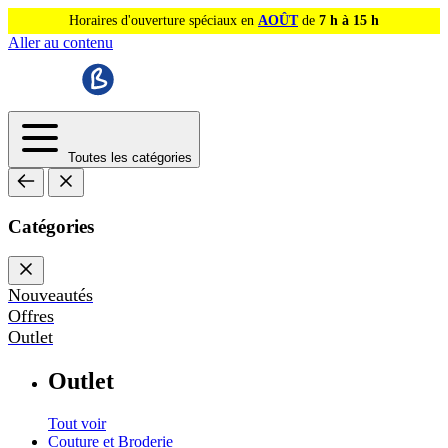
Horaires d'ouverture spéciaux en
AOÛT
de
7 h à 15 h
Aller au contenu
Toutes les catégories
Catégories
Nouveautés
Offres
Outlet
Outlet
Tout voir
Couture et Broderie