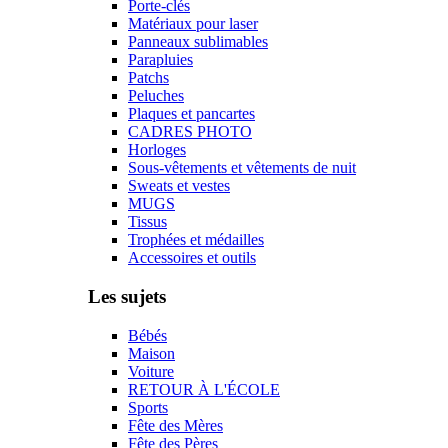
Porte-clés
Matériaux pour laser
Panneaux sublimables
Parapluies
Patchs
Peluches
Plaques et pancartes
CADRES PHOTO
Horloges
Sous-vêtements et vêtements de nuit
Sweats et vestes
MUGS
Tissus
Trophées et médailles
Accessoires et outils
Les sujets
Bébés
Maison
Voiture
RETOUR À L'ÉCOLE
Sports
Fête des Mères
Fête des Pères