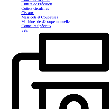
Cutters de Précision
Cutters circulaires
Ciseaux
Massicots et Coupeuses
Machines de découpe manuelle
Coupeurs Spéciaux
Sets