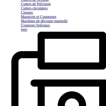
Cutters de Précision
Cutters circulaires
Ciseaux
Massicots et Coupeuses
Machines de découpe manuelle
Coupeurs Spéciaux
Sets