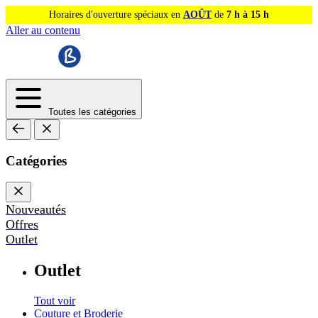
Horaires d'ouverture spéciaux en
AOÛT
de
7 h à 15 h
Aller au contenu
Toutes les catégories
Catégories
Nouveautés
Offres
Outlet
Outlet
Tout voir
Couture et Broderie