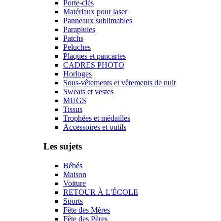
Porte-clés
Matériaux pour laser
Panneaux sublimables
Parapluies
Patchs
Peluches
Plaques et pancartes
CADRES PHOTO
Horloges
Sous-vêtements et vêtements de nuit
Sweats et vestes
MUGS
Tissus
Trophées et médailles
Accessoires et outils
Les sujets
Bébés
Maison
Voiture
RETOUR À L'ÉCOLE
Sports
Fête des Mères
Fête des Pères