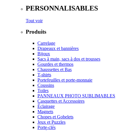
PERSONNALISABLES
Tout voir
Produits
Carrelage
Drapeaux et bannières
Bijoux
Sacs à main, sacs à dos et trousses
Gourdes et thermos
Chaussettes et Bas
T-shirts
Portefeuilles et porte-monnaie
Coussins
Toiles
PANNEAUX PHOTO SUBLIMABLES
Casquettes et Accessoires
Éclairage
Magnets
Chopes et Gobelets
Jeux et Puzzles
Porte-clés