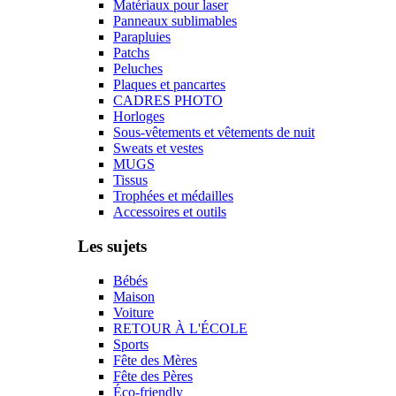
Matériaux pour laser
Panneaux sublimables
Parapluies
Patchs
Peluches
Plaques et pancartes
CADRES PHOTO
Horloges
Sous-vêtements et vêtements de nuit
Sweats et vestes
MUGS
Tissus
Trophées et médailles
Accessoires et outils
Les sujets
Bébés
Maison
Voiture
RETOUR À L'ÉCOLE
Sports
Fête des Mères
Fête des Pères
Éco-friendly