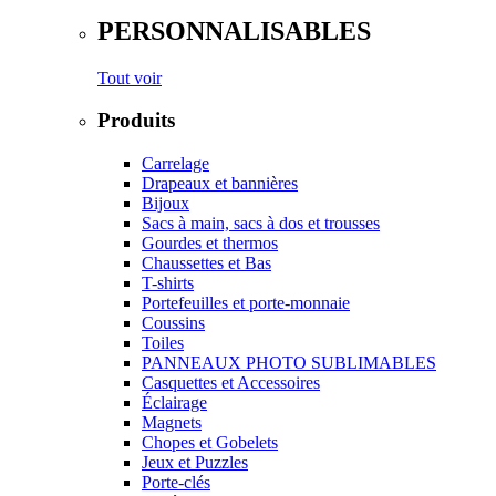
PERSONNALISABLES
Tout voir
Produits
Carrelage
Drapeaux et bannières
Bijoux
Sacs à main, sacs à dos et trousses
Gourdes et thermos
Chaussettes et Bas
T-shirts
Portefeuilles et porte-monnaie
Coussins
Toiles
PANNEAUX PHOTO SUBLIMABLES
Casquettes et Accessoires
Éclairage
Magnets
Chopes et Gobelets
Jeux et Puzzles
Porte-clés