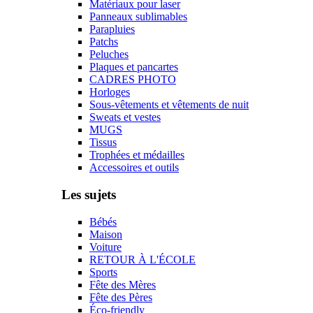
Matériaux pour laser
Panneaux sublimables
Parapluies
Patchs
Peluches
Plaques et pancartes
CADRES PHOTO
Horloges
Sous-vêtements et vêtements de nuit
Sweats et vestes
MUGS
Tissus
Trophées et médailles
Accessoires et outils
Les sujets
Bébés
Maison
Voiture
RETOUR À L'ÉCOLE
Sports
Fête des Mères
Fête des Pères
Éco-friendly