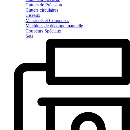
Cutters de Précision
Cutters circulaires
Ciseaux
Massicots et Coupeuses
Machines de découpe manuelle
Coupeurs Spéciaux
Sets