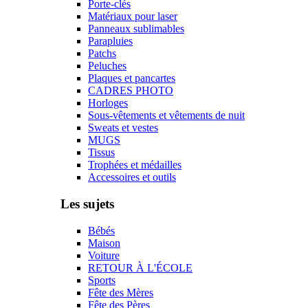
Porte-clés
Matériaux pour laser
Panneaux sublimables
Parapluies
Patchs
Peluches
Plaques et pancartes
CADRES PHOTO
Horloges
Sous-vêtements et vêtements de nuit
Sweats et vestes
MUGS
Tissus
Trophées et médailles
Accessoires et outils
Les sujets
Bébés
Maison
Voiture
RETOUR À L'ÉCOLE
Sports
Fête des Mères
Fête des Pères