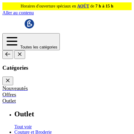
Horaires d'ouverture spéciaux en
AOÛT
de
7 h à 15 h
Aller au contenu
Toutes les catégories
Catégories
Nouveautés
Offres
Outlet
Outlet
Tout voir
Couture et Broderie