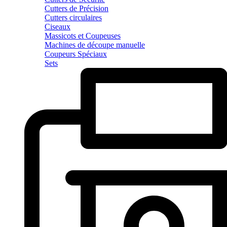
Cutters de Précision
Cutters circulaires
Ciseaux
Massicots et Coupeuses
Machines de découpe manuelle
Coupeurs Spéciaux
Sets