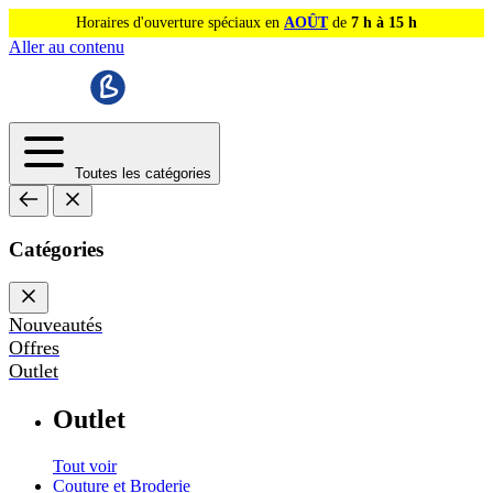
Horaires d'ouverture spéciaux en
AOÛT
de
7 h à 15 h
Aller au contenu
Toutes les catégories
Catégories
Nouveautés
Offres
Outlet
Outlet
Tout voir
Couture et Broderie