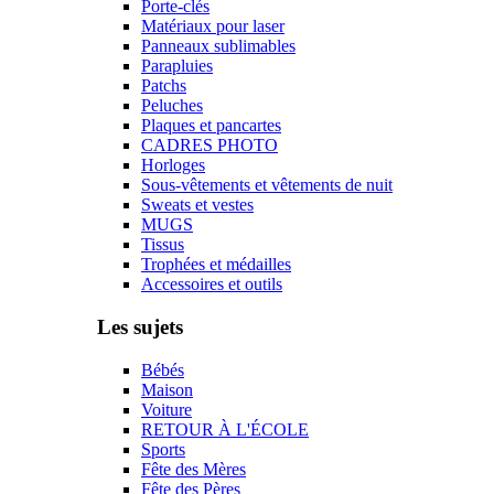
Porte-clés
Matériaux pour laser
Panneaux sublimables
Parapluies
Patchs
Peluches
Plaques et pancartes
CADRES PHOTO
Horloges
Sous-vêtements et vêtements de nuit
Sweats et vestes
MUGS
Tissus
Trophées et médailles
Accessoires et outils
Les sujets
Bébés
Maison
Voiture
RETOUR À L'ÉCOLE
Sports
Fête des Mères
Fête des Pères