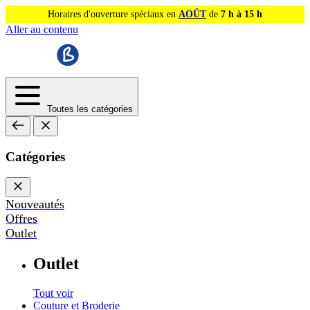
Horaires d'ouverture spéciaux en
AOÛT
de
7 h à 15 h
Aller au contenu
Toutes les catégories
Catégories
Nouveautés
Offres
Outlet
Outlet
Tout voir
Couture et Broderie