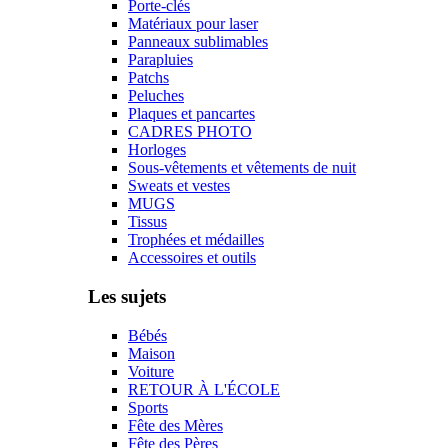
Porte-clés
Matériaux pour laser
Panneaux sublimables
Parapluies
Patchs
Peluches
Plaques et pancartes
CADRES PHOTO
Horloges
Sous-vêtements et vêtements de nuit
Sweats et vestes
MUGS
Tissus
Trophées et médailles
Accessoires et outils
Les sujets
Bébés
Maison
Voiture
RETOUR À L'ÉCOLE
Sports
Fête des Mères
Fête des Pères