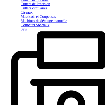
Cutters de Précision
Cutters circulaires
Ciseaux
Massicots et Coupeuses
Machines de découpe manuelle
Coupeurs Spéciaux
Sets