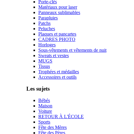
Porte-clés
Matériaux pour laser
Panneaux sublimables
Parapluies
Patchs
Peluches
Plaques et pancartes
CADRES PHOTO
Horloges
Sous-vêtements et vêtements de nuit
Sweats et vestes
MUGS
Tissus
Trophées et médailles
Accessoires et outils
Les sujets
Bébés
Maison
Voiture
RETOUR À L'ÉCOLE
Sports
Fête des Mères
Fête des Pères