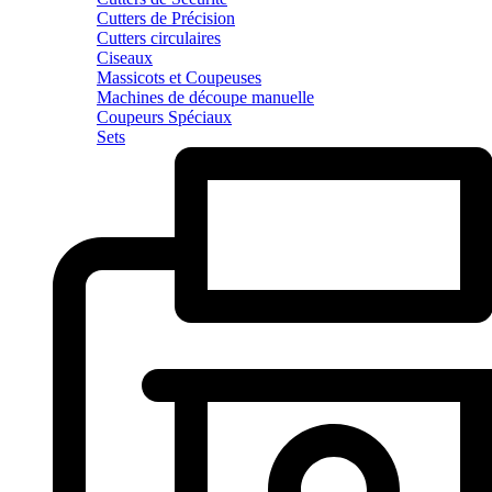
Cutters de Précision
Cutters circulaires
Ciseaux
Massicots et Coupeuses
Machines de découpe manuelle
Coupeurs Spéciaux
Sets