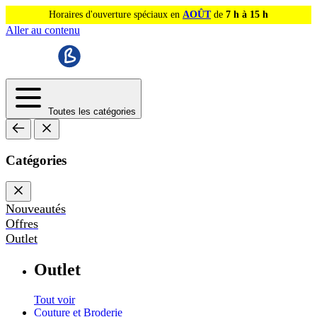
Horaires d'ouverture spéciaux en
AOÛT
de
7 h à 15 h
Aller au contenu
Toutes les catégories
Catégories
Nouveautés
Offres
Outlet
Outlet
Tout voir
Couture et Broderie