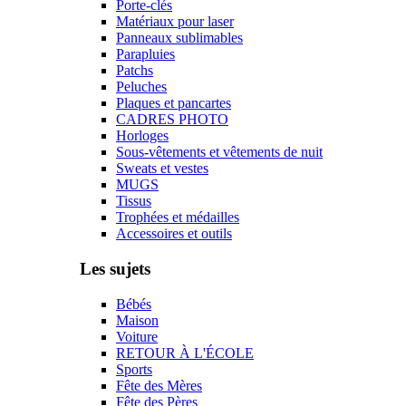
Porte-clés
Matériaux pour laser
Panneaux sublimables
Parapluies
Patchs
Peluches
Plaques et pancartes
CADRES PHOTO
Horloges
Sous-vêtements et vêtements de nuit
Sweats et vestes
MUGS
Tissus
Trophées et médailles
Accessoires et outils
Les sujets
Bébés
Maison
Voiture
RETOUR À L'ÉCOLE
Sports
Fête des Mères
Fête des Pères