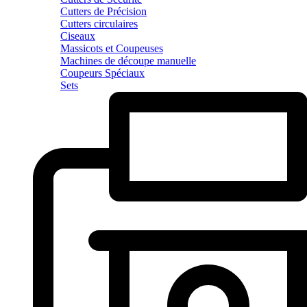
Cutters de Précision
Cutters circulaires
Ciseaux
Massicots et Coupeuses
Machines de découpe manuelle
Coupeurs Spéciaux
Sets