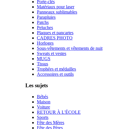
Porte-clés
Matériaux pour laser
Panneaux sublimables
Parapluies
Patchs
Peluches
Plaques et pancartes
CADRES PHOTO
Horloges
Sous-vêtements et vêtements de nuit
Sweats et vestes
MUGS
Tissus
Trophées et médailles
Accessoires et outils
Les sujets
Bébés
Maison
Voiture
RETOUR À L'ÉCOLE
Sports
Fête des Mères
Fête des Pères