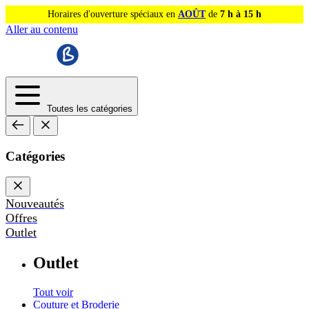
Horaires d'ouverture spéciaux en
AOÛT
de
7 h à 15 h
Aller au contenu
Toutes les catégories
Catégories
Nouveautés
Offres
Outlet
Outlet
Tout voir
Couture et Broderie