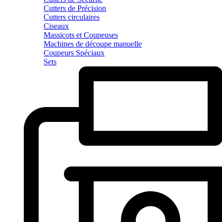
Cutters de Précision
Cutters circulaires
Ciseaux
Massicots et Coupeuses
Machines de découpe manuelle
Coupeurs Spéciaux
Sets