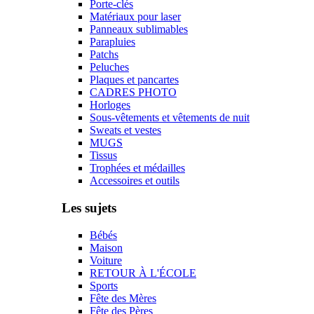
Porte-clés
Matériaux pour laser
Panneaux sublimables
Parapluies
Patchs
Peluches
Plaques et pancartes
CADRES PHOTO
Horloges
Sous-vêtements et vêtements de nuit
Sweats et vestes
MUGS
Tissus
Trophées et médailles
Accessoires et outils
Les sujets
Bébés
Maison
Voiture
RETOUR À L'ÉCOLE
Sports
Fête des Mères
Fête des Pères