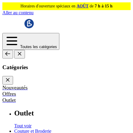
Horaires d'ouverture spéciaux en
AOÛT
de
7 h à 15 h
Aller au contenu
Toutes les catégories
Catégories
Nouveautés
Offres
Outlet
Outlet
Tout voir
Couture et Broderie