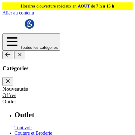
Horaires d'ouverture spéciaux en
AOÛT
de
7 h à 15 h
Aller au contenu
Toutes les catégories
Catégories
Nouveautés
Offres
Outlet
Outlet
Tout voir
Couture et Broderie