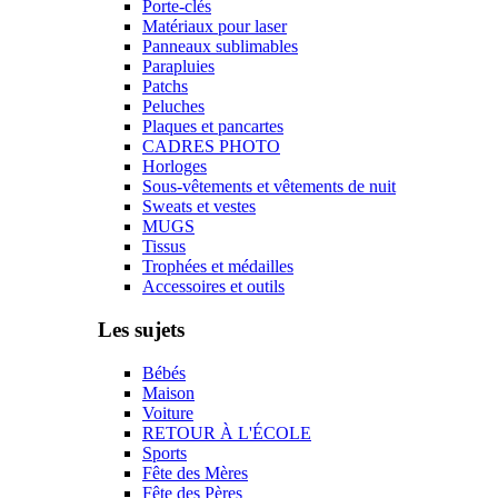
Porte-clés
Matériaux pour laser
Panneaux sublimables
Parapluies
Patchs
Peluches
Plaques et pancartes
CADRES PHOTO
Horloges
Sous-vêtements et vêtements de nuit
Sweats et vestes
MUGS
Tissus
Trophées et médailles
Accessoires et outils
Les sujets
Bébés
Maison
Voiture
RETOUR À L'ÉCOLE
Sports
Fête des Mères
Fête des Pères