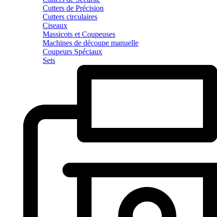
Cutters de Précision
Cutters circulaires
Ciseaux
Massicots et Coupeuses
Machines de découpe manuelle
Coupeurs Spéciaux
Sets