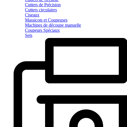
Cutters de Précision
Cutters circulaires
Ciseaux
Massicots et Coupeuses
Machines de découpe manuelle
Coupeurs Spéciaux
Sets