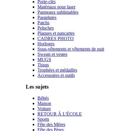
Porte-clés
Matériaux pour laser
Panneaux sublimables
Parapluies
Patchs
Peluches
Plaques et pancartes
CADRES PHOTO
Horloges
Sous-vêtements et vêtements de nuit
Sweats et vestes
MUGS
Tissus
Trophées et médailles
Accessoires et outils
Les sujets
Bébés
Maison
Voiture
RETOUR À L'ÉCOLE
Sports
Fête des Mères
Fête des Pères