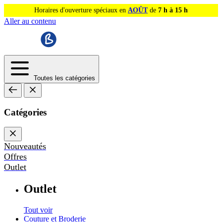
Horaires d'ouverture spéciaux en
AOÛT
de
7 h à 15 h
Aller au contenu
Toutes les catégories
Catégories
Nouveautés
Offres
Outlet
Outlet
Tout voir
Couture et Broderie