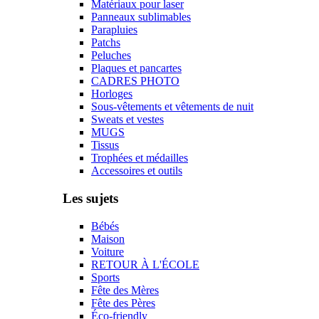
Matériaux pour laser
Panneaux sublimables
Parapluies
Patchs
Peluches
Plaques et pancartes
CADRES PHOTO
Horloges
Sous-vêtements et vêtements de nuit
Sweats et vestes
MUGS
Tissus
Trophées et médailles
Accessoires et outils
Les sujets
Bébés
Maison
Voiture
RETOUR À L'ÉCOLE
Sports
Fête des Mères
Fête des Pères
Éco-friendly