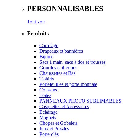
PERSONNALISABLES
Tout voir
Produits
Carrelage
Drapeaux et bannières
Bijoux
Sacs à main, sacs à dos et trousses
Gourdes et thermos
Chaussettes et Bas
T-shirts
Portefeuilles et porte-monnaie
Coussins
Toiles
PANNEAUX PHOTO SUBLIMABLES
Casquettes et Accessoires
Éclairage
Magnets
Chopes et Gobelets
Jeux et Puzzles
Porte-clés