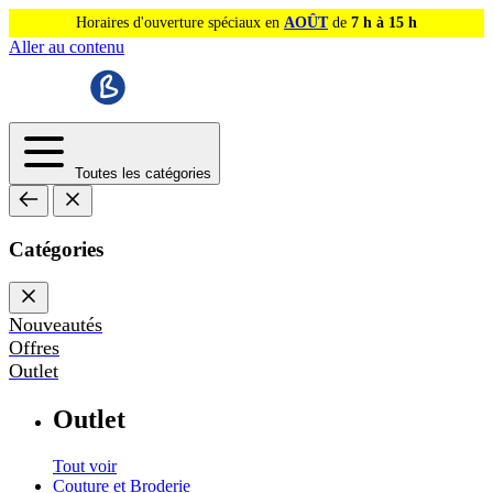
Horaires d'ouverture spéciaux en
AOÛT
de
7 h à 15 h
Aller au contenu
Toutes les catégories
Catégories
Nouveautés
Offres
Outlet
Outlet
Tout voir
Couture et Broderie