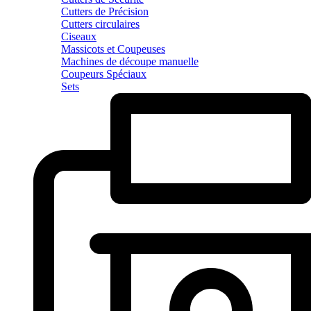
Cutters de Précision
Cutters circulaires
Ciseaux
Massicots et Coupeuses
Machines de découpe manuelle
Coupeurs Spéciaux
Sets