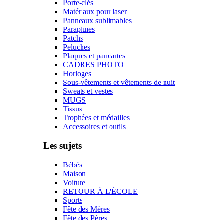
Porte-clés
Matériaux pour laser
Panneaux sublimables
Parapluies
Patchs
Peluches
Plaques et pancartes
CADRES PHOTO
Horloges
Sous-vêtements et vêtements de nuit
Sweats et vestes
MUGS
Tissus
Trophées et médailles
Accessoires et outils
Les sujets
Bébés
Maison
Voiture
RETOUR À L'ÉCOLE
Sports
Fête des Mères
Fête des Pères