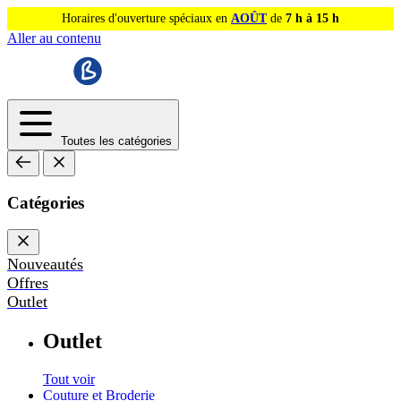
Horaires d'ouverture spéciaux en
AOÛT
de
7 h à 15 h
Aller au contenu
Toutes les catégories
Catégories
Nouveautés
Offres
Outlet
Outlet
Tout voir
Couture et Broderie