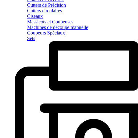
Cutters de Précision
Cutters circulaires
Ciseaux
Massicots et Coupeuses
Machines de découpe manuelle
Coupeurs Spéciaux
Sets