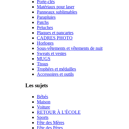
Porte-clés
Matériaux pour laser
Panneaux sublimables
Parapluies
Patchs
Peluches
Plaques et pancartes
CADRES PHOTO
Horloges
Sous-vêtements et vêtements de nuit
Sweats et vestes
MUGS
Tissus
Trophées et médailles
Accessoires et outils
Les sujets
Bébés
Maison
Voiture
RETOUR À L'ÉCOLE
Sports
Fête des Mères
Fête des Pères