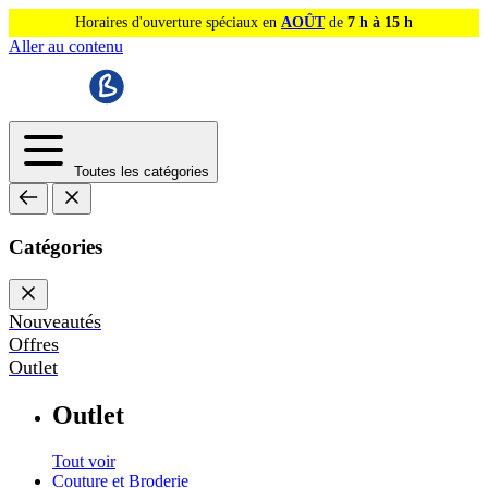
Horaires d'ouverture spéciaux en
AOÛT
de
7 h à 15 h
Aller au contenu
Toutes les catégories
Catégories
Nouveautés
Offres
Outlet
Outlet
Tout voir
Couture et Broderie