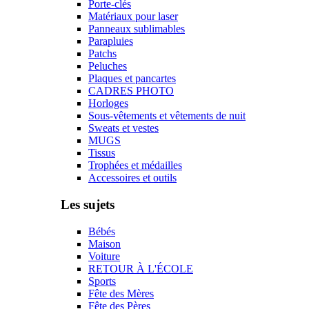
Porte-clés
Matériaux pour laser
Panneaux sublimables
Parapluies
Patchs
Peluches
Plaques et pancartes
CADRES PHOTO
Horloges
Sous-vêtements et vêtements de nuit
Sweats et vestes
MUGS
Tissus
Trophées et médailles
Accessoires et outils
Les sujets
Bébés
Maison
Voiture
RETOUR À L'ÉCOLE
Sports
Fête des Mères
Fête des Pères