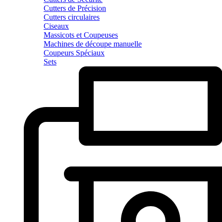
Cutters de Précision
Cutters circulaires
Ciseaux
Massicots et Coupeuses
Machines de découpe manuelle
Coupeurs Spéciaux
Sets