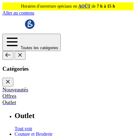
Horaires d'ouverture spéciaux en
AOÛT
de
7 h à 15 h
Aller au contenu
Toutes les catégories
Catégories
Nouveautés
Offres
Outlet
Outlet
Tout voir
Couture et Broderie