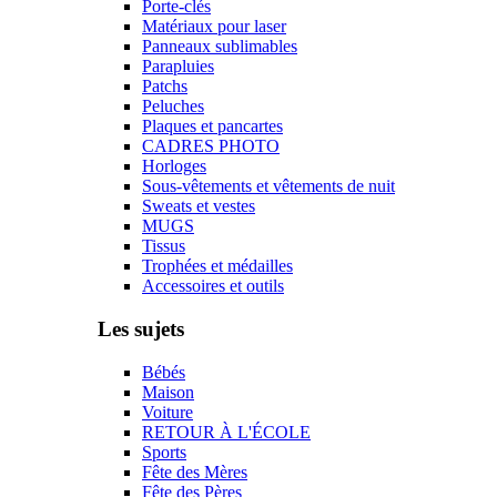
Porte-clés
Matériaux pour laser
Panneaux sublimables
Parapluies
Patchs
Peluches
Plaques et pancartes
CADRES PHOTO
Horloges
Sous-vêtements et vêtements de nuit
Sweats et vestes
MUGS
Tissus
Trophées et médailles
Accessoires et outils
Les sujets
Bébés
Maison
Voiture
RETOUR À L'ÉCOLE
Sports
Fête des Mères
Fête des Pères