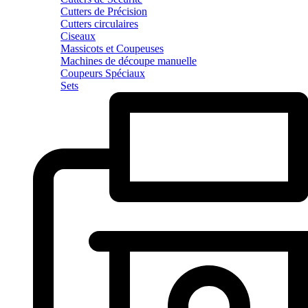
Cutters de Précision
Cutters circulaires
Ciseaux
Massicots et Coupeuses
Machines de découpe manuelle
Coupeurs Spéciaux
Sets