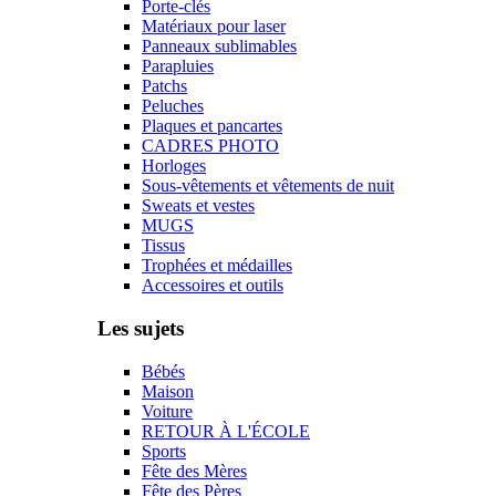
Porte-clés
Matériaux pour laser
Panneaux sublimables
Parapluies
Patchs
Peluches
Plaques et pancartes
CADRES PHOTO
Horloges
Sous-vêtements et vêtements de nuit
Sweats et vestes
MUGS
Tissus
Trophées et médailles
Accessoires et outils
Les sujets
Bébés
Maison
Voiture
RETOUR À L'ÉCOLE
Sports
Fête des Mères
Fête des Pères