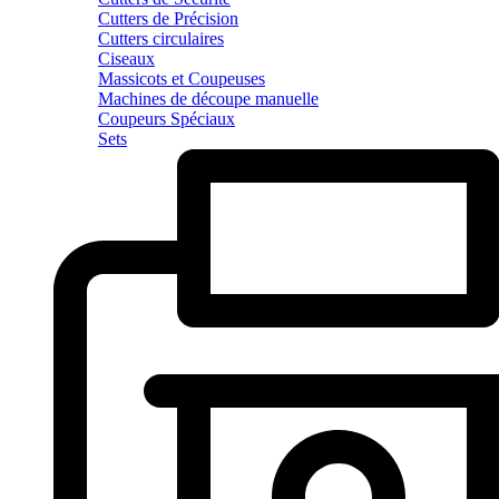
Cutters de Précision
Cutters circulaires
Ciseaux
Massicots et Coupeuses
Machines de découpe manuelle
Coupeurs Spéciaux
Sets