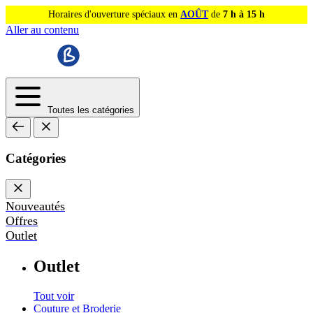
Horaires d'ouverture spéciaux en
AOÛT
de
7 h à 15 h
Aller au contenu
Toutes les catégories
Catégories
Nouveautés
Offres
Outlet
Outlet
Tout voir
Couture et Broderie