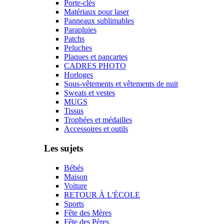
Porte-clés
Matériaux pour laser
Panneaux sublimables
Parapluies
Patchs
Peluches
Plaques et pancartes
CADRES PHOTO
Horloges
Sous-vêtements et vêtements de nuit
Sweats et vestes
MUGS
Tissus
Trophées et médailles
Accessoires et outils
Les sujets
Bébés
Maison
Voiture
RETOUR À L'ÉCOLE
Sports
Fête des Mères
Fête des Pères