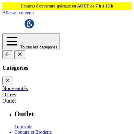
Horaires d'ouverture spéciaux en
AOÛT
de
7 h à 15 h
Aller au contenu
Toutes les catégories
Catégories
Nouveautés
Offres
Outlet
Outlet
Tout voir
Couture et Broderie