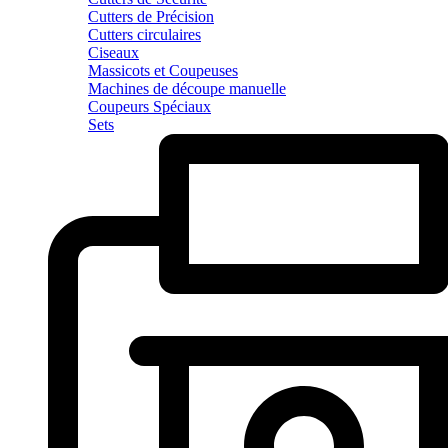
Cutters de Précision
Cutters circulaires
Ciseaux
Massicots et Coupeuses
Machines de découpe manuelle
Coupeurs Spéciaux
Sets