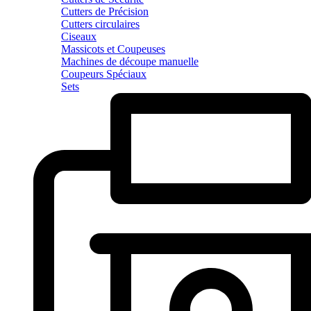
Cutters de Précision
Cutters circulaires
Ciseaux
Massicots et Coupeuses
Machines de découpe manuelle
Coupeurs Spéciaux
Sets