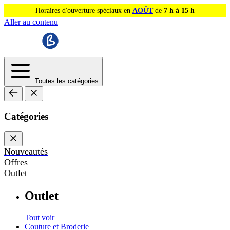
Horaires d'ouverture spéciaux en
AOÛT
de
7 h à 15 h
Aller au contenu
Toutes les catégories
Catégories
Nouveautés
Offres
Outlet
Outlet
Tout voir
Couture et Broderie