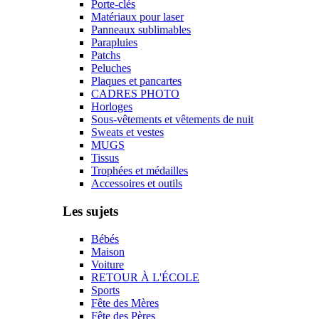
Porte-clés
Matériaux pour laser
Panneaux sublimables
Parapluies
Patchs
Peluches
Plaques et pancartes
CADRES PHOTO
Horloges
Sous-vêtements et vêtements de nuit
Sweats et vestes
MUGS
Tissus
Trophées et médailles
Accessoires et outils
Les sujets
Bébés
Maison
Voiture
RETOUR À L'ÉCOLE
Sports
Fête des Mères
Fête des Pères