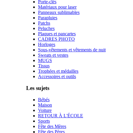
Porte-clés
Matériaux pour laser
Panneaux sublimables
Parapluies
Patchs
Peluches
Plaques et pancartes
CADRES PHOTO
Horloges
Sous-vêtements et vêtements de nuit
Sweats et vestes
MUGS
Tissus
Trophées et médailles
Accessoires et outils
Les sujets
Bébés
Maison
Voiture
RETOUR À L'ÉCOLE
Sports
Fête des Mères
Fête des Pères