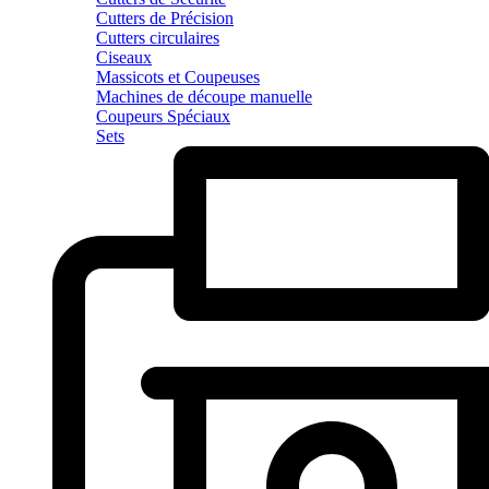
Cutters de Précision
Cutters circulaires
Ciseaux
Massicots et Coupeuses
Machines de découpe manuelle
Coupeurs Spéciaux
Sets