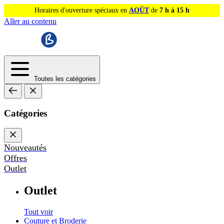
Horaires d'ouverture spéciaux en
AOÛT
de
7 h à 15 h
Aller au contenu
Toutes les catégories
Catégories
Nouveautés
Offres
Outlet
Outlet
Tout voir
Couture et Broderie