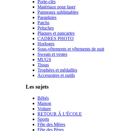
Porte-clés
Matériaux pour laser
Panneaux sublimables
Parapluies
Patchs
Peluches
Plaques et pancartes
CADRES PHOTO
Horloges
Sous-vêtements et vêtements de nuit
Sweats et vestes
MUGS
Tissus
Trophées et médailles
Accessoires et outils
Les sujets
Bébés
Maison
Voiture
RETOUR À L'ÉCOLE
Sports
Fête des Mères
Fête des Pères