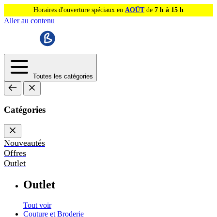
Horaires d'ouverture spéciaux en
AOÛT
de
7 h à 15 h
Aller au contenu
Toutes les catégories
Catégories
Nouveautés
Offres
Outlet
Outlet
Tout voir
Couture et Broderie