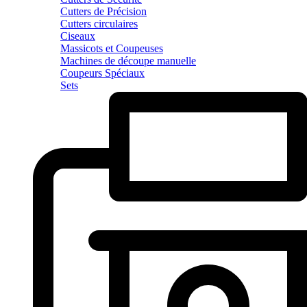
Cutters de Précision
Cutters circulaires
Ciseaux
Massicots et Coupeuses
Machines de découpe manuelle
Coupeurs Spéciaux
Sets