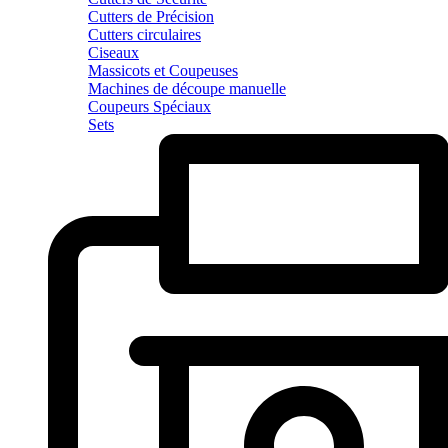
Cutters de Précision
Cutters circulaires
Ciseaux
Massicots et Coupeuses
Machines de découpe manuelle
Coupeurs Spéciaux
Sets