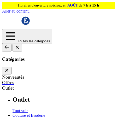
Horaires d'ouverture spéciaux en
AOÛT
de
7 h à 15 h
Aller au contenu
Toutes les catégories
Catégories
Nouveautés
Offres
Outlet
Outlet
Tout voir
Couture et Broderie