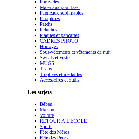
Porte-clés
Matériaux pour laser
Panneaux sublimables
Parapluies
Patchs
Peluches
Plaques et pancartes
CADRES PHOTO
Horloges
Sous-vêtements et vêtements de nuit
Sweats et vestes
MUGS
Tissus
Trophées et médailles
Accessoires et outils
Les sujets
Bébés
Maison
Voiture
RETOUR À L'ÉCOLE
Sports
Fête des Mères
Fête des Pères