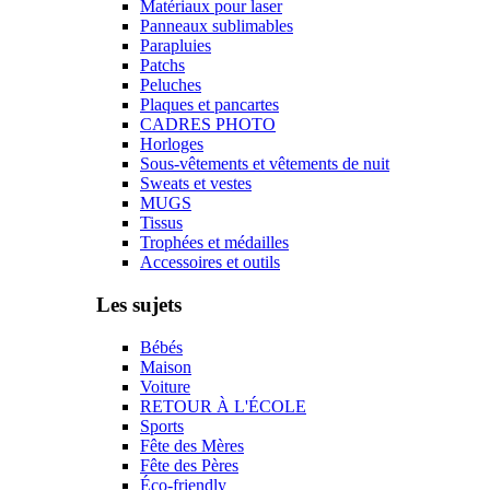
Matériaux pour laser
Panneaux sublimables
Parapluies
Patchs
Peluches
Plaques et pancartes
CADRES PHOTO
Horloges
Sous-vêtements et vêtements de nuit
Sweats et vestes
MUGS
Tissus
Trophées et médailles
Accessoires et outils
Les sujets
Bébés
Maison
Voiture
RETOUR À L'ÉCOLE
Sports
Fête des Mères
Fête des Pères
Éco-friendly