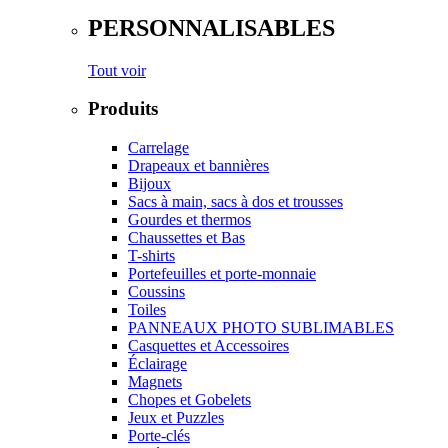
PERSONNALISABLES
Tout voir
Produits
Carrelage
Drapeaux et bannières
Bijoux
Sacs à main, sacs à dos et trousses
Gourdes et thermos
Chaussettes et Bas
T-shirts
Portefeuilles et porte-monnaie
Coussins
Toiles
PANNEAUX PHOTO SUBLIMABLES
Casquettes et Accessoires
Éclairage
Magnets
Chopes et Gobelets
Jeux et Puzzles
Porte-clés