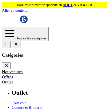
Horaires d'ouverture spéciaux en
AOÛT
de
7 h à 15 h
Aller au contenu
Toutes les catégories
Catégories
Nouveautés
Offres
Outlet
Outlet
Tout voir
Couture et Broderie