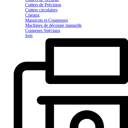
Cutters de Précision
Cutters circulaires
Ciseaux
Massicots et Coupeuses
Machines de découpe manuelle
Coupeurs Spéciaux
Sets