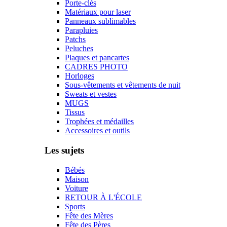
Porte-clés
Matériaux pour laser
Panneaux sublimables
Parapluies
Patchs
Peluches
Plaques et pancartes
CADRES PHOTO
Horloges
Sous-vêtements et vêtements de nuit
Sweats et vestes
MUGS
Tissus
Trophées et médailles
Accessoires et outils
Les sujets
Bébés
Maison
Voiture
RETOUR À L'ÉCOLE
Sports
Fête des Mères
Fête des Pères